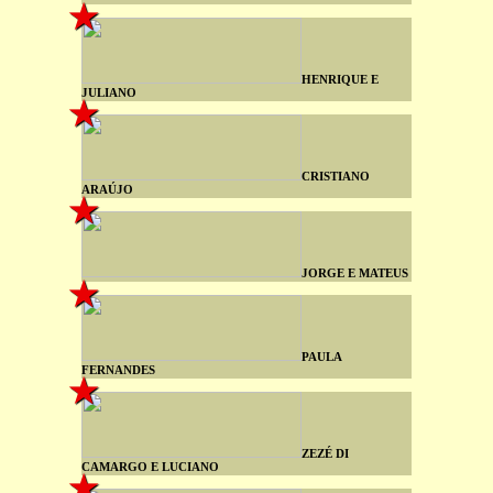
HENRIQUE E
JULIANO
CRISTIANO
ARAÚJO
JORGE E MATEUS
PAULA
FERNANDES
ZEZÉ DI
CAMARGO E LUCIANO