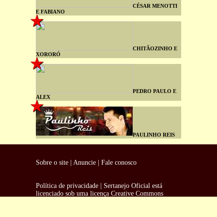
CÉSAR MENOTTI
E FABIANO
CHITÃOZINHO E
XORORÓ
PEDRO PAULO E
ALEX
PAULINHO REIS
Sobre o site
|
Anuncie
|
Fale conosco
Política de privacidade
|
Sertanejo Oficial
está
licenciado sob uma
licença Creative Commons
Atribuição-NãoComercial 3.0 Não Adaptada
.