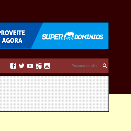




