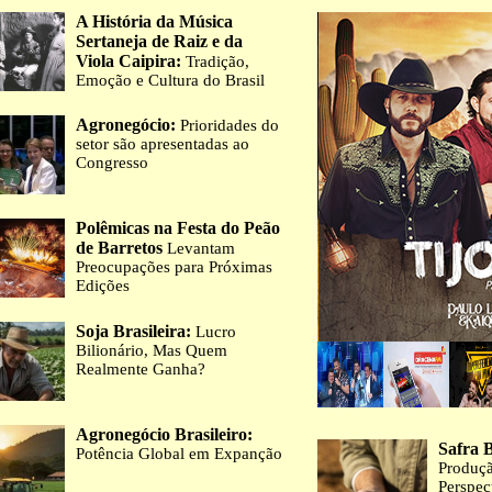
A História da Música
Sertaneja de Raiz e da
Viola Caipira:
Tradição,
Emoção e Cultura do Brasil
Agronegócio:
Prioridades do
setor são apresentadas ao
Congresso
Polêmicas na Festa do Peão
de Barretos
Levantam
Preocupações para Próximas
Edições
Soja Brasileira:
Lucro
Bilionário, Mas Quem
Realmente Ganha?
Agronegócio Brasileiro:
Safra B
Potência Global em Expanção
Produç
Perspec