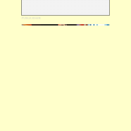
Gusttavo Lima desembarca em BH
com o
novo espetáculo “O EMBAIXADOR
CLASSIC”
Jorge e Mateus
O impacto da
estreiam turnê de 20
Inteligência Artificial
anos com ingressos
na música:
inovação
esgotados em São
ou ameaça?