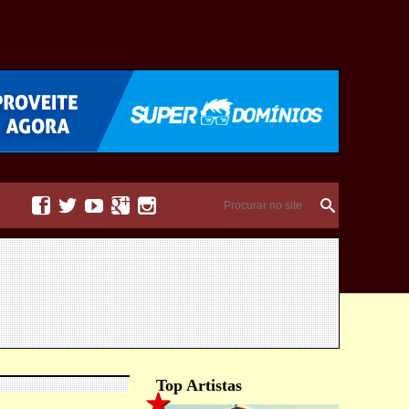





Top Artistas