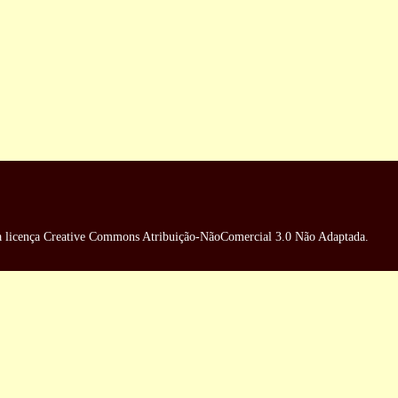
a
licença Creative Commons Atribuição-NãoComercial 3.0 Não Adaptada
.