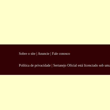
Sobre o site
|
Anuncie
|
Fale conosco
Política de privacidade
|
Sertanejo Oficial
está licenciado sob um