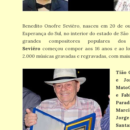
Benedito Onofre Seviéro, nasceu em 20 de o
Esperança do Sul, no interior do estado de Sã
grandes compositores populares do
Seviéro
começou compor aos 16 anos e ao lon
2.000 músicas gravadas e regravadas, com mais
Tião 
e Jo
MatoG
e Fab
Para
Marci
Jorge
Santa