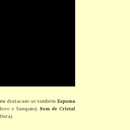
éro
destacam-se também
Espuma
oro e Sampaio),
Som de Cristal
Dura).