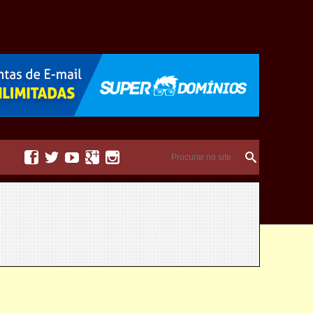




