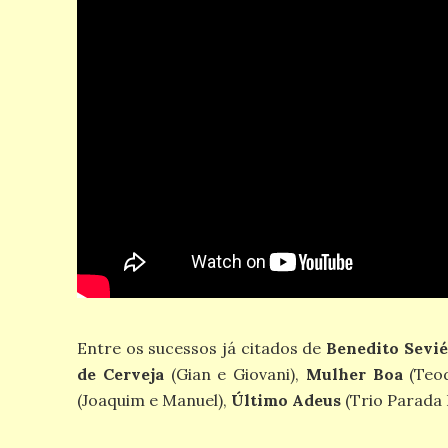
Entre os sucessos já citados de
Benedito Sevi
de Cerveja
(Gian e Giovani),
Mulher Boa
(Teod
(Joaquim e Manuel),
Último Adeus
(Trio Parada 