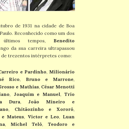
utubro de 1931 na cidade de Boa
o Paulo. Reconhecido como um dos
s últimos tempos,
Benedito
go da sua carreira ultrapassou
 de trezentos intérpretes como:
Carreiro e Pardinho
,
Milionário
sé Rico
,
Bruno e Marrone
,
rosso e Mathias
,
César Menotti
iano
,
Joaquim e Manuel
,
Trio
da Dura
,
João Mineiro e
ano
,
Chitãozinho e Xororó
,
 e Mateus
,
Victor e Leo
,
Luan
na
,
Michel Teló
,
Teodoro e