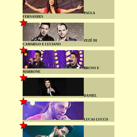
PAULA
FERNANDES
ZEZÉ DI
CAMARGO E LUCIANO
BRUNO E
MARRONE
DANIEL
LUCAS LUCCO