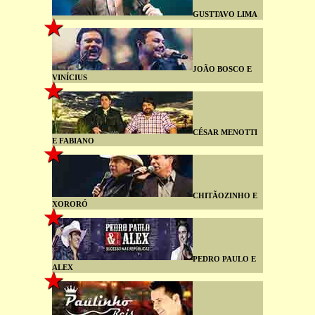
GUSTTAVO LIMA
JOÃO BOSCO E
VINÍCIUS
CÉSAR MENOTTI
E FABIANO
CHITÃOZINHO E
XORORÓ
PEDRO PAULO E
ALEX