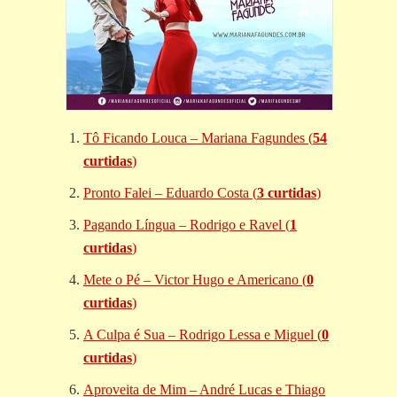
Tô Ficando Louca – Mariana Fagundes (
54
curtidas
)
Pronto Falei – Eduardo Costa (
3 curtidas
)
Pagando Língua – Rodrigo e Ravel (
1
curtidas
)
Mete o Pé – Victor Hugo e Americano (
0
curtidas
)
A Culpa é Sua – Rodrigo Lessa e Miguel (
0
curtidas
)
Aproveita de Mim – André Lucas e Thiago