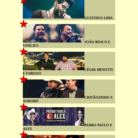
GUSTTAVO LIMA
JOÃO BOSCO E
VINÍCIUS
CÉSAR MENOTTI
E FABIANO
CHITÃOZINHO E
XORORÓ
PEDRO PAULO E
ALEX