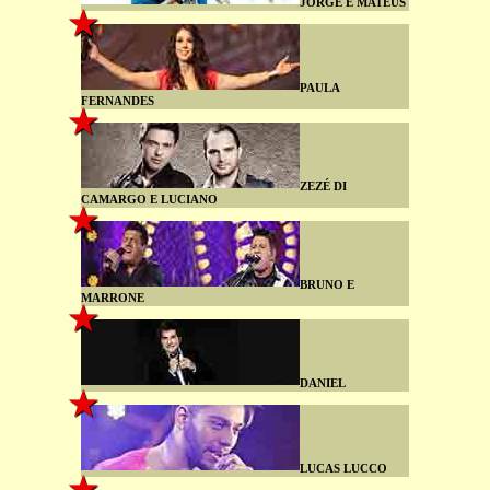
JORGE E MATEUS
PAULA
FERNANDES
ZEZÉ DI
CAMARGO E LUCIANO
BRUNO E
MARRONE
DANIEL
LUCAS LUCCO