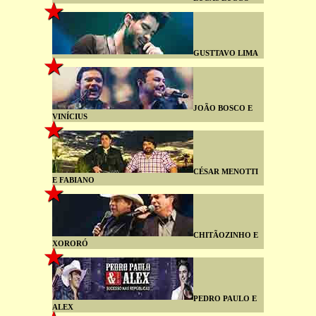
GUSTTAVO LIMA
JOÃO BOSCO E
VINÍCIUS
CÉSAR MENOTTI
E FABIANO
CHITÃOZINHO E
XORORÓ
PEDRO PAULO E
ALEX