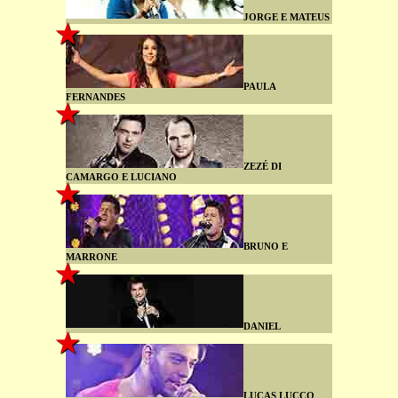
JORGE E MATEUS
PAULA
FERNANDES
ZEZÉ DI
CAMARGO E LUCIANO
BRUNO E
MARRONE
DANIEL
LUCAS LUCCO