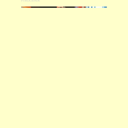
Gusttavo Lima desembarca em BH
com o
novo espetáculo “O EMBAIXADOR
CLASSIC”
Jorge e Mateus
O impacto da
estreiam turnê de 20
Inteligência Artificial
anos com ingressos
na música:
inovação
esgotados em São
ou ameaça?
Paulo