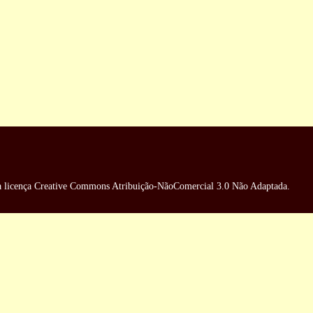
a
licença Creative Commons Atribuição-NãoComercial 3.0 Não Adaptada
.