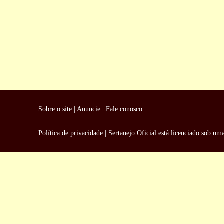
Sobre o site
|
Anuncie
|
Fale conosco
Política de privacidade
|
Sertanejo Oficial
está licenciado sob um