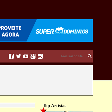





Top Artistas