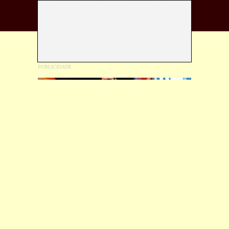
Gusttavo Lima desembarca em BH
com o
novo espetáculo “O EMBAIXADOR
CLASSIC”