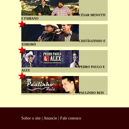
CÉSAR MENOTTI
E FABIANO
CHITÃOZINHO E
XORORÓ
PEDRO PAULO E
ALEX
PAULINHO REIS
Sobre o site
|
Anuncie
|
Fale conosco