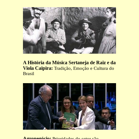
A História da Música Sertaneja de Raiz e da
Viola Caipira:
Tradição, Emoção e Cultura do
Brasil
Agronegócio:
Prioridades do setor são