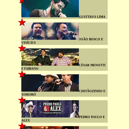
GUSTTAVO LIMA
JOÃO BOSCO E
VINÍCIUS
CÉSAR MENOTTI
E FABIANO
CHITÃOZINHO E
XORORÓ
PEDRO PAULO E
ALEX