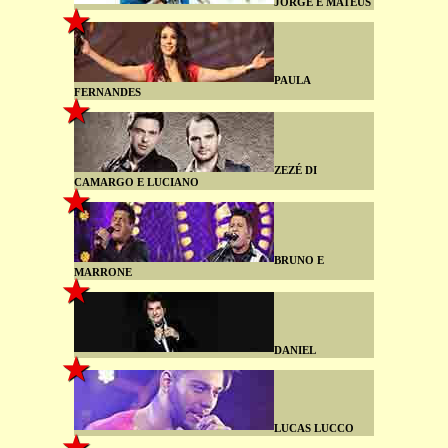
JORGE E MATEUS
PAULA
FERNANDES
ZEZÉ DI
CAMARGO E LUCIANO
BRUNO E
MARRONE
DANIEL
LUCAS LUCCO