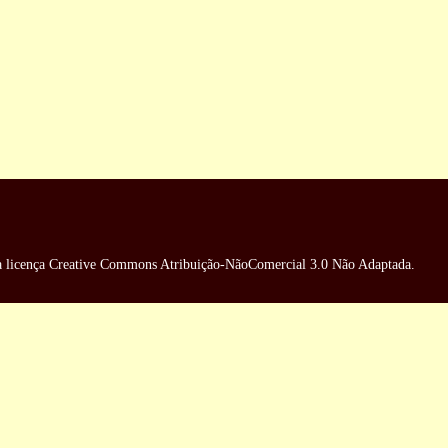
a
licença Creative Commons Atribuição-NãoComercial 3.0 Não Adaptada
.