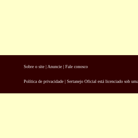
Sobre o site
|
Anuncie
|
Fale conosco
Política de privacidade
|
Sertanejo Oficial
está licenciado sob um