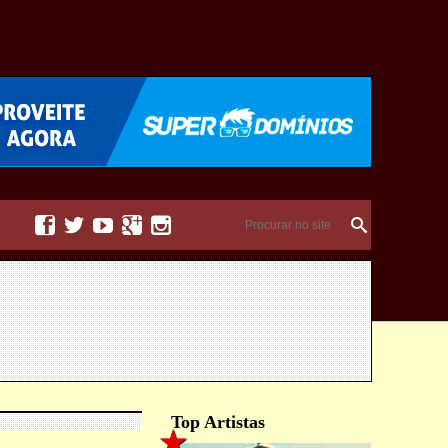





Top Artistas