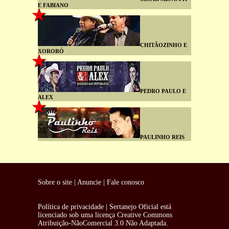
E FABIANO
CHITÃOZINHO E
XORORÓ
PEDRO PAULO E
ALEX
PAULINHO REIS
Sobre o site
|
Anuncie
|
Fale conosco
Política de privacidade
|
Sertanejo Oficial
está
licenciado sob uma
licença Creative Commons
Atribuição-NãoComercial 3.0 Não Adaptada
.