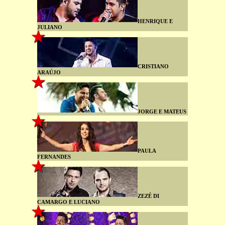
HENRIQUE E
JULIANO
CRISTIANO
ARAÚJO
JORGE E MATEUS
PAULA
FERNANDES
ZEZÉ DI
CAMARGO E LUCIANO