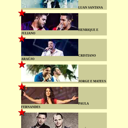
LUAN SANTANA
HENRIQUE E
JULIANO
CRISTIANO
ARAÚJO
JORGE E MATEUS
PAULA
FERNANDES