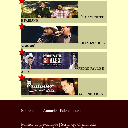
CÉSAR MENOTTI
E FABIANO
CHITÃOZINHO E
XORORÓ
PEDRO PAULO E
ALEX
PAULINHO REIS
Sobre o site
|
Anuncie
|
Fale conosco
Política de privacidade
|
Sertanejo Oficial
está