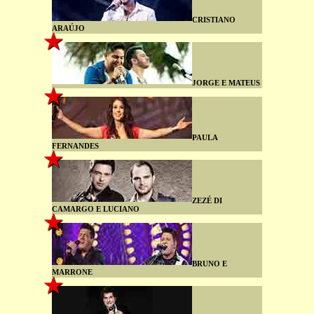
CRISTIANO
ARAÚJO
JORGE E MATEUS
PAULA
FERNANDES
ZEZÉ DI
CAMARGO E LUCIANO
BRUNO E
MARRONE